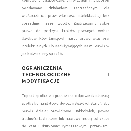
kopiowane, adaptowane, ani w żaden inny sposób
poddawane działaniom zastrzeżonym dla
właścicieli ich praw własności intelektualnej bez
uprzedniej naszej zgody. Zastrzegamy sobie
prawo do podjęcia kroków prawnych wobec
Użytkowników łamiących nasze prawa własności
intelektualnych lub nadużywających nasz Serwis w
jakikolwiek inny sposób.
—
OGRANICZENIA
TECHNOLOGICZNE I
MODYFIKACJE
—
Tripnet spółka z ograniczoną odpowiedzialnością
spółka komandytowa dołoży należytych starań, aby
Serwis działał prawidłowo. Jakkolwiek, pewne
trudności techniczne lub naprawy mogą od czasu
do czasu skutkować tymczasowymi przerwami.