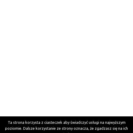
Ta strona korzysta z ciasteczek aby świadczyć usługi na najwyższym
poziomie. Dalsze korzystanie ze strony oznacza, że zgadzasz się na ich
This website uses cookies to improve your experience. We'll assume you're