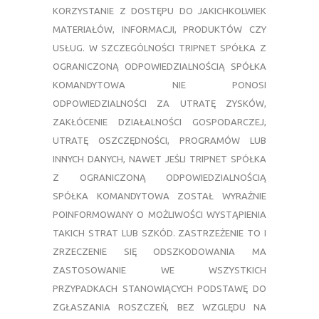
KORZYSTANIE Z DOSTĘPU DO JAKICHKOLWIEK
MATERIAŁÓW, INFORMACJI, PRODUKTÓW CZY
USŁUG. W SZCZEGÓLNOŚCI TRIPNET SPÓŁKA Z
OGRANICZONĄ ODPOWIEDZIALNOŚCIĄ SPÓŁKA
KOMANDYTOWA NIE PONOSI
ODPOWIEDZIALNOŚCI ZA UTRATĘ ZYSKÓW,
ZAKŁÓCENIE DZIAŁALNOŚCI GOSPODARCZEJ,
UTRATĘ OSZCZĘDNOŚCI, PROGRAMÓW LUB
INNYCH DANYCH, NAWET JEŚLI TRIPNET SPÓŁKA
Z OGRANICZONĄ ODPOWIEDZIALNOŚCIĄ
SPÓŁKA KOMANDYTOWA ZOSTAŁ WYRAŹNIE
POINFORMOWANY O MOŻLIWOŚCI WYSTĄPIENIA
TAKICH STRAT LUB SZKÓD. ZASTRZEŻENIE TO I
ZRZECZENIE SIĘ ODSZKODOWANIA MA
ZASTOSOWANIE WE WSZYSTKICH
PRZYPADKACH STANOWIĄCYCH PODSTAWĘ DO
ZGŁASZANIA ROSZCZEŃ, BEZ WZGLĘDU NA