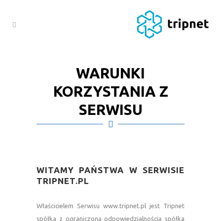
WARUNKI
KORZYSTANIA Z
SERWISU
—
WITAMY PAŃSTWA W SERWISIE
TRIPNET.PL
—
Właścicielem Serwisu www.tripnet.pl jest Tripnet
spółka z ograniczoną odpowiedzialnością spółka